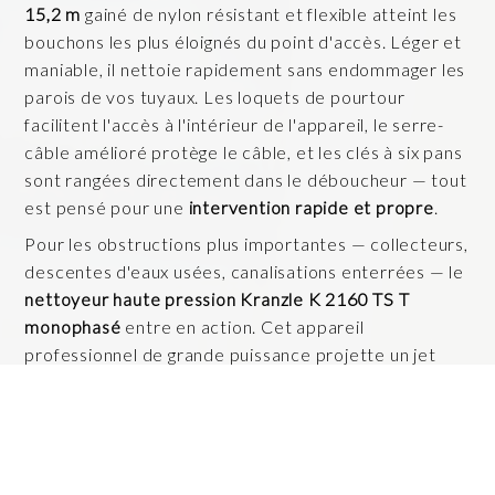
15,2 m
gainé de nylon résistant et flexible atteint les
bouchons les plus éloignés du point d'accès. Léger et
maniable, il nettoie rapidement sans endommager les
parois de vos tuyaux. Les loquets de pourtour
facilitent l'accès à l'intérieur de l'appareil, le serre-
câble amélioré protège le câble, et les clés à six pans
sont rangées directement dans le déboucheur — tout
est pensé pour une
intervention rapide et propre
.
Pour les obstructions plus importantes — collecteurs,
descentes d'eaux usées, canalisations enterrées — le
nettoyeur haute pression Kranzle K 2160 TS T
monophasé
entre en action. Cet appareil
professionnel de grande puissance projette un jet
d'eau à haute pression qui décroche et évacue les
dépôts les plus tenaces,
calcaire, graisses solidifiées,
racines fines
— sans produit chimique agressif.
FlexShaft RIDGID
— débouchage & détartrage,